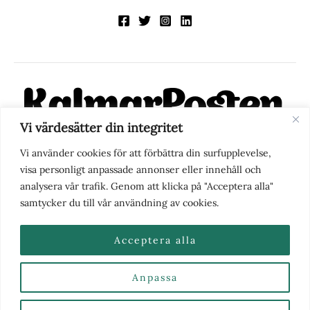
Vi värdesätter din integritet
KalmarPosten är en modern lokalnyhetstidning på nätet. Med
Vi använder cookies för att förbättra din surfupplevelse,
fokus på Kalmarregionen, men också med blick för det större
visa personligt anpassade annonser eller innehåll och
perspektivet, vill vi vara din självklara kanal för nyheter,
analysera vår trafik. Genom att klicka på "Acceptera alla"
berättelser och engagemang. KalmarPosten grundades 1988 och
samtycker du till vår användning av cookies.
fick nya ägare 2025.
Acceptera alla
Anpassa
Nyhetstips eller frågor?
Kontakta oss
| Copyright ©
2026 | Kalmarposten.se |
Se alla Kategorier & Ämnen