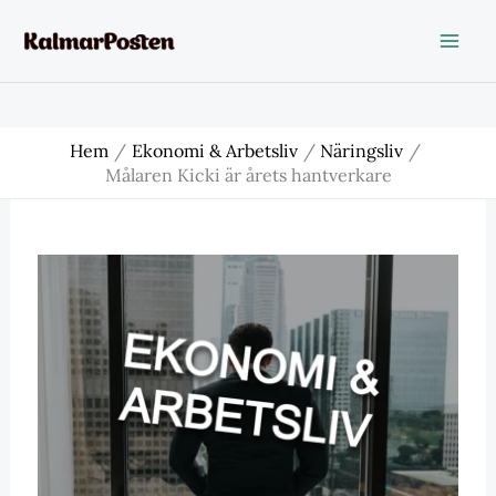
Hoppa
till
innehåll
Hem
Ekonomi & Arbetsliv
Näringsliv
Målaren Kicki är årets hantverkare