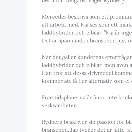
det ännu roligare”, säger Rydberg.
Mercedes beskrivs som ett premiu
att arbeta med. Kia ses som ett märk
laddhybrider och elbilar. ”Kia är ing
Det är spännande i branschen just n
När det gäller kundernas efterfråga
laddhybrider och elbilar, men även at
Han tror att dessa drivmedel kommer
kommer att få fler alternativ som el 
Framtidsplanerna är ännu inte konkr
verksamheten.
Rydberg beskriver sin passion för bi
branschen. Jag tycker det är jätte-