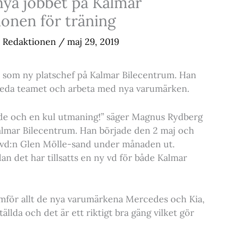
ya jobbet på Kalmar
onen för träning
Redaktionen
/
maj 29, 2019
t som ny platschef på Kalmar Bilecentrum. Han
leda teamet och arbeta med nya varumärken.
nde och en kul utmaning!” säger Magnus Rydberg
Kalmar Bilecentrum. Han började den 2 maj och
e vd:n Glen Mölle-sand under månaden ut.
n det har tillsatts en ny vd för både Kalmar
mför allt de nya varumärkena Mercedes och Kia,
ällda och det är ett riktigt bra gäng vilket gör