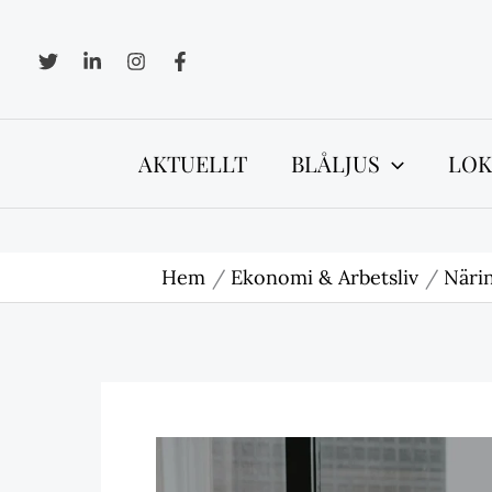
Hoppa
till
innehåll
AKTUELLT
BLÅLJUS
LOK
Hem
Ekonomi & Arbetsliv
Närin