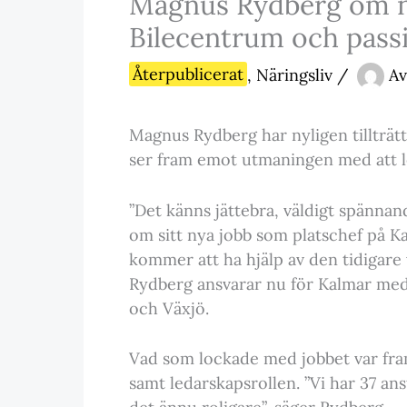
Magnus Rydberg om n
Bilecentrum och passi
Återpublicerat
,
Näringsliv
/
Av
Magnus Rydberg har nyligen tillträt
ser fram emot utmaningen med att 
”Det känns jättebra, väldigt spänna
om sitt nya jobb som platschef på 
kommer att ha hjälp av den tidigar
Rydberg ansvarar nu för Kalmar meda
och Växjö.
Vad som lockade med jobbet var fra
samt ledarskapsrollen. ”Vi har 37 anst