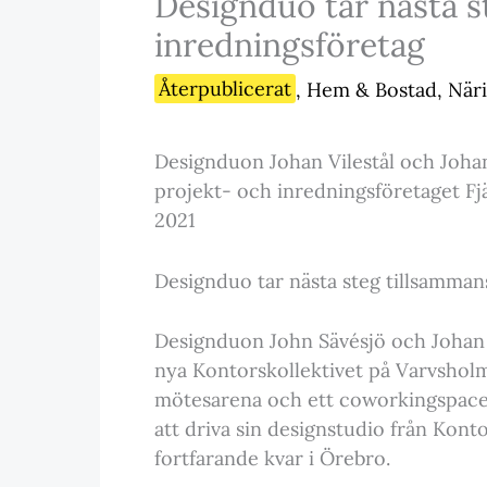
Designduo tar nästa 
inredningsföretag
Återpublicerat
,
Hem & Bostad
,
Näri
Designduon Johan Vilestål och Johan
projekt- och inredningsföretaget Fjä
2021
Designduo tar nästa steg tillsamma
Designduon John Sävésjö och Johan V
nya Kontorskollektivet på Varvsholm
mötesarena och ett coworkingspace
att driva sin designstudio från Kont
fortfarande kvar i Örebro.