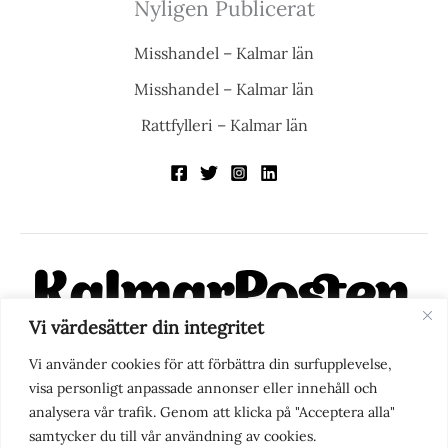
Nyligen Publicerat
Misshandel – Kalmar län
Misshandel – Kalmar län
Rattfylleri – Kalmar län
Vi värdesätter din integritet
KalmarPosten är en modern lokalnyhetstidning på nätet. Med
Vi använder cookies för att förbättra din surfupplevelse,
fokus på Kalmarregionen, men också med blick för det större
visa personligt anpassade annonser eller innehåll och
perspektivet, vill vi vara din självklara kanal för nyheter,
analysera vår trafik. Genom att klicka på "Acceptera alla"
berättelser och engagemang. KalmarPosten grundades 1988 och
samtycker du till vår användning av cookies.
fick nya ägare 2025.