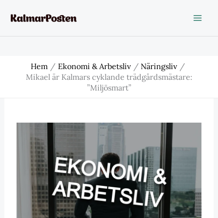
Hoppa
till
innehåll
Hem
Ekonomi & Arbetsliv
Näringsliv
Mikael är Kalmars cyklande trädgårdsmästare:
”Miljösmart”