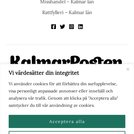
Misshandel – Kalmar län
Rattfylleri – Kalmar län
Vi värdesätter din integritet
KalmarPosten är en modern lokalnyhetstidning på nätet. Med
Vi använder cookies för att förbättra din surfupplevelse,
fokus på Kalmarregionen, men också med blick för det större
visa personligt anpassade annonser eller innehåll och
perspektivet, vill vi vara din självklara kanal för nyheter,
analysera vår trafik. Genom att klicka på "Acceptera alla"
berättelser och engagemang. KalmarPosten grundades 1988 och
samtycker du till vår användning av cookies.
fick nya ägare 2025.
Acceptera alla