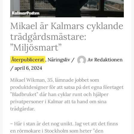
Mikael är Kalmars cyklande
trädgårdsmästare:
”Miljösmart”
Återpublicerat
,
Näringsliv
/
Av
Redaktionen
/
april 6, 2024
Mikael Wikman, 35, lämnade jobbet som
produktdesigner för att satsa på det egna företaget
”Bladbruket” där han cyklar runt och hjälper
privatpersoner i Kalmar att ta hand om sina
trädgårdar.
– Här i stan är det nog unikt. Jag vet att det finns
en rörmokare i Stockholm som heter ”den