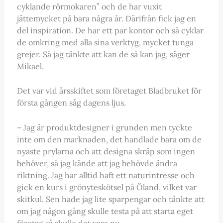
cyklande rörmokaren” och de har vuxit
jättemycket på bara några år. Därifrån fick jag en
del inspiration. De har ett par kontor och så cyklar
de omkring med alla sina verktyg, mycket tunga
grejer. Så jag tänkte att kan de så kan jag, säger
Mikael.
Det var vid årsskiftet som företaget Bladbruket för
första gången såg dagens ljus.
– Jag är produktdesigner i grunden men tyckte
inte om den marknaden, det handlade bara om de
nyaste prylarna och att designa skräp som ingen
behöver, så jag kände att jag behövde ändra
riktning. Jag har alltid haft ett naturintresse och
gick en kurs i grönyteskötsel på Öland, vilket var
skitkul. Sen hade jag lite sparpengar och tänkte att
om jag någon gång skulle testa på att starta eget
företag så skulle det vara nu.