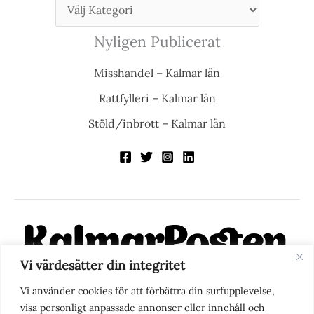
Nyligen Publicerat
Misshandel – Kalmar län
Rattfylleri – Kalmar län
Stöld/inbrott – Kalmar län
Vi värdesätter din integritet
KalmarPosten är en modern lokalnyhetstidning på nätet. Med
Vi använder cookies för att förbättra din surfupplevelse,
fokus på Kalmarregionen, men också med blick för det större
visa personligt anpassade annonser eller innehåll och
perspektivet, vill vi vara din självklara kanal för nyheter,