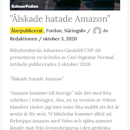
”Älskade hatade Amazon”
Återpublicerat
,
Fordon
,
Näringsliv
/
Av
Redaktionen
/
oktober 3, 2020
Bilnyhetsbyrån Johannes Gardelöf CNP AB
presenterar en krönika av Carl-Ingemar Perstad.
Artikeln publicerades 3 oktober 2020
”Älskade hatade Amazon”
“Amazon kommer till Sverige” står det med feta
rubriker i tidningen. Aha, en ny version av Volvos
klassiker tänker jag men inser lika snabbt att det är
sextio år för sent. Vi bilnördar kommer alltid att
förknippa Amazon med Volvo och själva namnet
lånade man från kvinnokrigarna i den grekiska