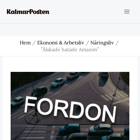
Hoppa
till
innehåll
Hem
Ekonomi & Arbetsliv
Näringsliv
”Älskade hatade Amazon”