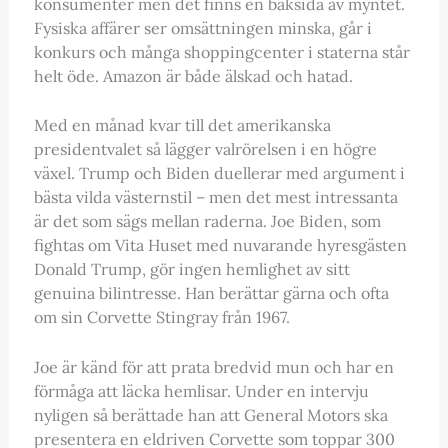
konsumenter men det finns en baksida av myntet.
Fysiska affärer ser omsättningen minska, går i
konkurs och många shoppingcenter i staterna står
helt öde. Amazon är både älskad och hatad.
Med en månad kvar till det amerikanska
presidentvalet så lägger valrörelsen i en högre
växel. Trump och Biden duellerar med argument i
bästa vilda västernstil – men det mest intressanta
är det som sägs mellan raderna. Joe Biden, som
fightas om Vita Huset med nuvarande hyresgästen
Donald Trump, gör ingen hemlighet av sitt
genuina bilintresse. Han berättar gärna och ofta
om sin Corvette Stingray från 1967.
Joe är känd för att prata bredvid mun och har en
förmåga att läcka hemlisar. Under en intervju
nyligen så berättade han att General Motors ska
presentera en eldriven Corvette som toppar 300