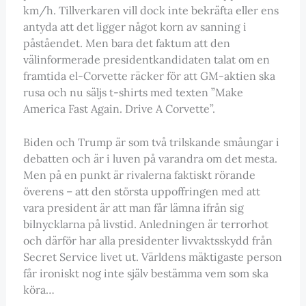
km/h. Tillverkaren vill dock inte bekräfta eller ens
antyda att det ligger något korn av sanning i
påståendet. Men bara det faktum att den
välinformerade presidentkandidaten talat om en
framtida el-Corvette räcker för att GM-aktien ska
rusa och nu säljs t-shirts med texten ”Make
America Fast Again. Drive A Corvette”.
Biden och Trump är som två trilskande småungar i
debatten och är i luven på varandra om det mesta.
Men på en punkt är rivalerna faktiskt rörande
överens – att den största uppoffringen med att
vara president är att man får lämna ifrån sig
bilnycklarna på livstid. Anledningen är terrorhot
och därför har alla presidenter livvaktsskydd från
Secret Service livet ut. Världens mäktigaste person
får ironiskt nog inte själv bestämma vem som ska
köra…