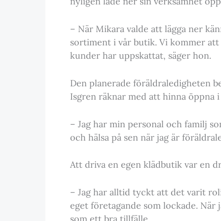
nyligen lade ner sin verksamhet öppna
– När Mikara valde att lägga ner kän
sortiment i vår butik. Vi kommer att
kunder har uppskattat, säger hon.
Den planerade föräldraledigheten be
Isgren räknar med att hinna öppna i
– Jag har min personal och familj so
och hälsa på sen när jag är föräldral
Att driva en egen klädbutik var en d
– Jag har alltid tyckt att det varit
eget företagande som lockade. När ja
som ett bra tillfälle.