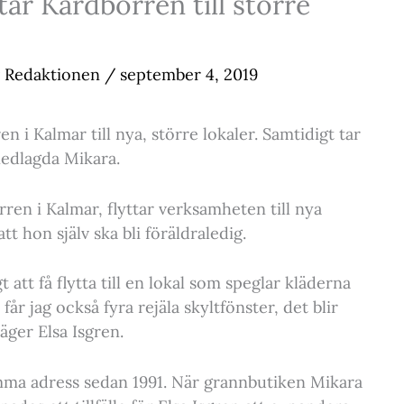
tar Kardborren till större
Redaktionen
/
september 4, 2019
en i Kalmar till nya, större lokaler. Samtidigt tar
nedlagda Mikara.
rren i Kalmar, flyttar verksamheten till nya
t hon själv ska bli föräldraledig.
t att få flytta till en lokal som speglar kläderna
får jag också fyra rejäla skyltfönster, det blir
säger Elsa Isgren.
mma adress sedan 1991. När grannbutiken Mikara