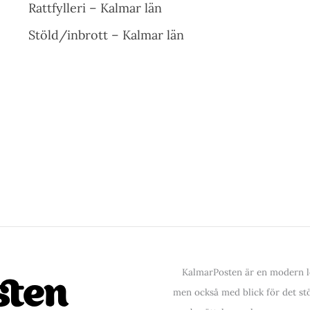
Rattfylleri – Kalmar län
Stöld/inbrott – Kalmar län
KalmarPosten är en modern lo
men också med blick för det stör