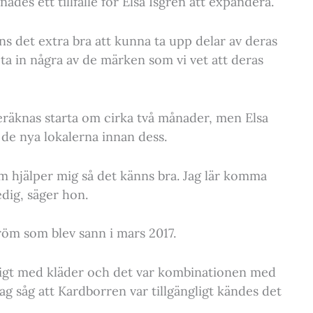
des ett tillfälle för Elsa Isgren att expandera.
ns det extra bra att kunna ta upp delar av deras
 ta in några av de märken som vi vet att deras
räknas starta om cirka två månader, men Elsa
 de nya lokalerna innan dess.
m hjälper mig så det känns bra. Jag lär komma
edig, säger hon.
röm som blev sann i mars 2017.
 roligt med kläder och det var kombinationen med
g såg att Kardborren var tillgängligt kändes det