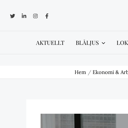
Hoppa
till
innehåll
AKTUELLT
BLÅLJUS
LOK
Hem
Ekonomi & Arb