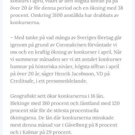
konkurs i april, vilket är den högsta siffran på på
över 20 år för denna period och en ökning med 38
procent. Omkring 3100 anställda har drabbats av
konkurserna.
– Med tanke på vad många av Sveriges företag går
igenom på grund av Coronakrisen förväntade vi
oss och en kraftig ökning av konkurser i april. När
vi summerar månaden ser vi att antalet konkurser
hamnar på historiska nivåer, högsta siffran i april
på över 20 år, säger Henrik Jacobsson, VD på
Creditsafe, i ett pressmeddelande.
Geografiskt sett ökar konkurserna i 16 län.
Blekinge med 180 procent och Jämtland med 120
procent står för de största procentuella
ökningarna. De län där konkurserna minskade
mest denna månad var i Gävelborg på 8 procent
och i Kalmar på 29 procent.