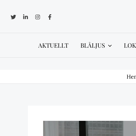
Hoppa
till
innehåll
AKTUELLT
BLÅLJUS
LOK
He