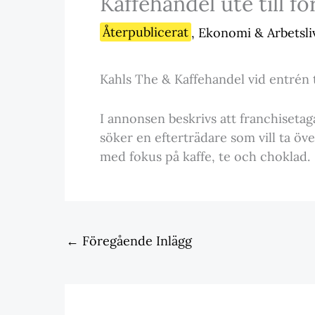
Kaffehandel ute till fö
Återpublicerat
,
Ekonomi & Arbetsli
Kahls The & Kaffehandel vid entrén ti
I annonsen beskrivs att franchisetag
söker en efterträdare som vill ta öv
med fokus på kaffe, te och choklad.
←
Föregående Inlägg