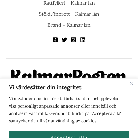
Rattfylleri – Kalmar län
Stöld/inbrott – Kalmar län
Brand – Kalmar län
Vi värdesätter din integritet
KalmarPosten är en modern lokalnyhetstidning på nätet. Med
Vi använder cookies för att förbättra din surfupplevelse,
fokus på Kalmarregionen, men också med blick för det större
visa personligt anpassade annonser eller innehåll och
perspektivet, vill vi vara din självklara kanal för nyheter,
analysera vår trafik. Genom att klicka på "Acceptera alla"
berättelser och engagemang. KalmarPosten grundades 1988 och
samtycker du till vår användning av cookies.
fick nya ägare 2025.
Acceptera alla