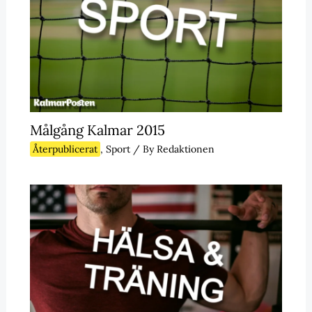
Målgång Kalmar 2015
Återpublicerat
,
Sport
/ By
Redaktionen