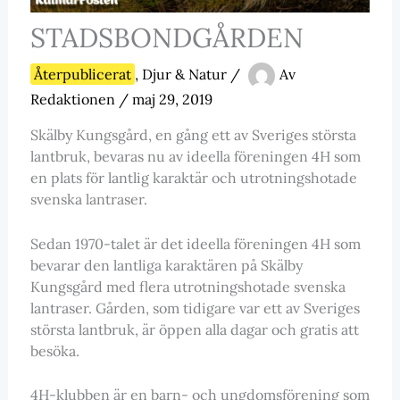
STADSBONDGÅRDEN
Återpublicerat
,
Djur & Natur
/
Av
Redaktionen
/
maj 29, 2019
Skälby Kungsgård, en gång ett av Sveriges största
lantbruk, bevaras nu av ideella föreningen 4H som
en plats för lantlig karaktär och utrotningshotade
svenska lantraser.
Sedan 1970-talet är det ideella föreningen 4H som
bevarar den lantliga karaktären på Skälby
Kungsgård med flera utrotningshotade svenska
lantraser. Gården, som tidigare var ett av Sveriges
största lantbruk, är öppen alla dagar och gratis att
besöka.
4H-klubben är en barn- och ungdomsförening som