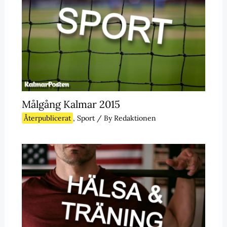
Målgång Kalmar 2015
Återpublicerat
,
Sport
/ By
Redaktionen