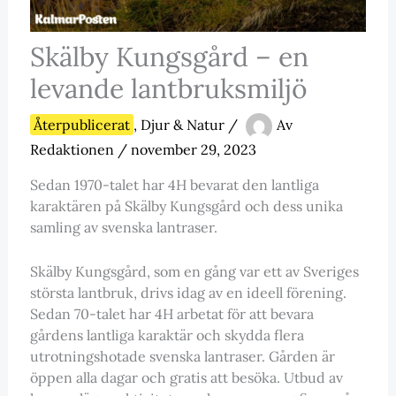
Skälby Kungsgård – en
levande lantbruksmiljö
Återpublicerat
,
Djur & Natur
/
Av
Redaktionen
/
november 29, 2023
Sedan 1970-talet har 4H bevarat den lantliga
karaktären på Skälby Kungsgård och dess unika
samling av svenska lantraser.
Skälby Kungsgård, som en gång var ett av Sveriges
största lantbruk, drivs idag av en ideell förening.
Sedan 70-talet har 4H arbetat för att bevara
gårdens lantliga karaktär och skydda flera
utrotningshotade svenska lantraser. Gården är
öppen alla dagar och gratis att besöka. Utbud av