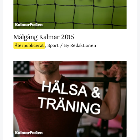
Målgång Kalmar 2015
Återpublicerat
,
Sport
/ By
Redaktionen