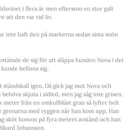
ldsvinet i flera år men eftersom en stor galt
 att den var vid liv.
har inte haft den på markerna sedan sista snön
 bestämde de sig för att släppa hunden Nova i det
 kunde befinna sig.
t ståndskall igen. Då gick jag mot Nova och
behöva skjuta i sidled, men jag såg inte grisen.
ex meter från en omkullblåst gran så lyfter helt
kte grenarna med ryggen när han kom upp. Han
å jag sköt honom på fyra meters avstånd och han
r Rikard Johansson.