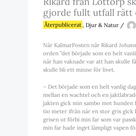
Rikard från Löttorp sk
gjorde fullt utfall rät
Återpublicerat
,
Djur & Natur
/
När KalmarPosten når Rikard Johans
orden ”det började som en helt vanli
när han vaknade var att han skulle fä
skulle bli ett minne för livet.
– Det började som en helt vanlig da
mellan en wachtel och en jaktlabrador
jakten gick min sambo mot hunden f
tio meter ifrån när en stor gris gic
grisen ut förbi min far som var pas
min far hade inget lämpligt vapen fö