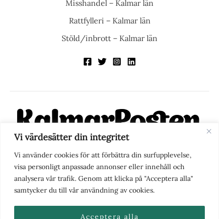
Misshandel – Kalmar län
Rattfylleri – Kalmar län
Stöld/inbrott – Kalmar län
Vi värdesätter din integritet
KalmarPosten är en modern lokalnyhetstidning på nätet. Med
Vi använder cookies för att förbättra din surfupplevelse,
fokus på Kalmarregionen, men också med blick för det större
visa personligt anpassade annonser eller innehåll och
perspektivet, vill vi vara din självklara kanal för nyheter,
analysera vår trafik. Genom att klicka på "Acceptera alla"
berättelser och engagemang. KalmarPosten grundades 1988 och
samtycker du till vår användning av cookies.
fick nya ägare 2025.
Acceptera alla