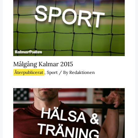
Målgång Kalmar 2015
Återpublicerat
,
Sport
/ By
Redaktionen