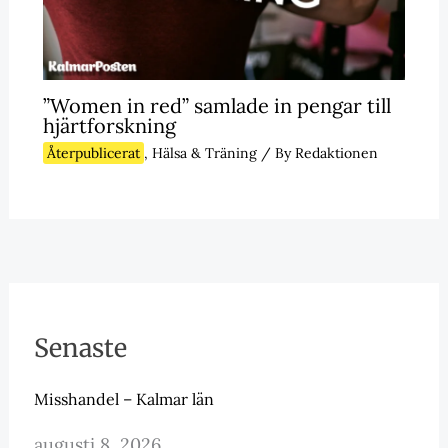
”Women in red” samlade in pengar till
hjärtforskning
Återpublicerat
,
Hälsa & Träning
/ By
Redaktionen
Senaste
Misshandel – Kalmar län
augusti 8, 2026