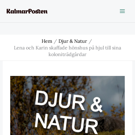
Hoppa
till
innehåll
Hem
Djur & Natur
Lena och Karin skaffade hönshus på hjul till sina
koloniträdgårdar