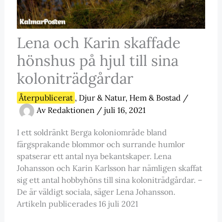
Lena och Karin skaffade
hönshus på hjul till sina
koloniträdgårdar
Återpublicerat
,
Djur & Natur
,
Hem & Bostad
/
Av
Redaktionen
/
juli 16, 2021
I ett soldränkt Berga koloniområde bland
färgsprakande blommor och surrande humlor
spatserar ett antal nya bekantskaper. Lena
Johansson och Karin Karlsson har nämligen skaffat
sig ett antal hobbyhöns till sina koloniträdgårdar. –
De är väldigt sociala, säger Lena Johansson.
Artikeln publicerades 16 juli 2021