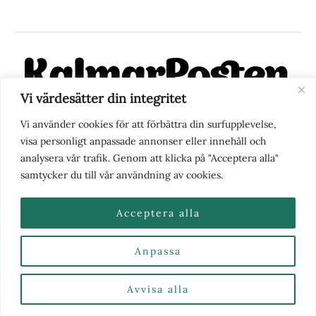
Vi värdesätter din integritet
KalmarPosten är en modern lokalnyhetstidning på nätet. Med
Vi använder cookies för att förbättra din surfupplevelse,
fokus på Kalmarregionen, men också med blick för det större
visa personligt anpassade annonser eller innehåll och
perspektivet, vill vi vara din självklara kanal för nyheter,
analysera vår trafik. Genom att klicka på "Acceptera alla"
berättelser och engagemang. KalmarPosten grundades 1988 och
samtycker du till vår användning av cookies.
fick nya ägare 2025.
Acceptera alla
Anpassa
Nyhetstips eller frågor?
Kontakta oss
| Copyright ©
2026 | Kalmarposten.se |
Se alla Kategorier & Ämnen
här
Avvisa alla