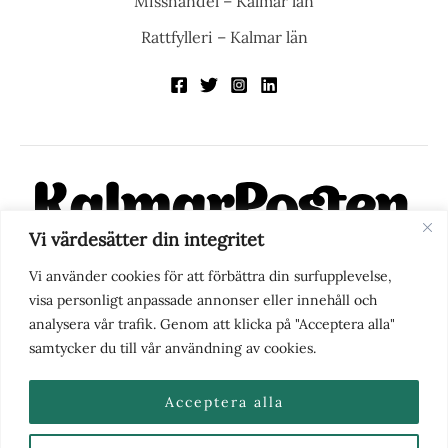
Misshandel – Kalmar län
Rattfylleri – Kalmar län
Vi värdesätter din integritet
KalmarPosten är en modern lokalnyhetstidning på nätet. Med
Vi använder cookies för att förbättra din surfupplevelse,
fokus på Kalmarregionen, men också med blick för det större
visa personligt anpassade annonser eller innehåll och
perspektivet, vill vi vara din självklara kanal för nyheter,
analysera vår trafik. Genom att klicka på "Acceptera alla"
berättelser och engagemang. KalmarPosten grundades 1988 och
samtycker du till vår användning av cookies.
fick nya ägare 2025.
Acceptera alla