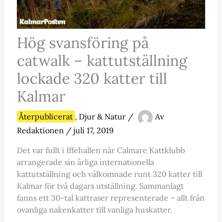
Hög svansföring på
catwalk – kattutställning
lockade 320 katter till
Kalmar
Återpublicerat
,
Djur & Natur
/
Av
Redaktionen
/
juli 17, 2019
Det var fullt i Iffehallen när Calmare Kattklubb
arrangerade sin årliga internationella
kattutställning och välkomnade runt 320 katter till
Kalmar för två dagars utställning. Sammanlagt
fanns ett 30-tal kattraser representerade – allt från
ovanliga nakenkatter till vanliga huskatter.