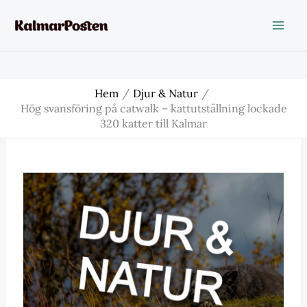
Hoppa
till
innehåll
Hem
Djur & Natur
Hög svansföring på catwalk – kattutställning lockade
320 katter till Kalmar