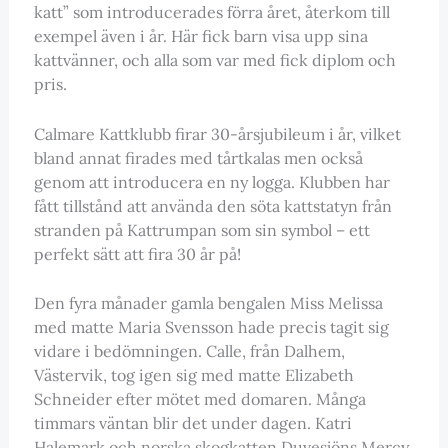
katt” som introducerades förra året, återkom till
exempel även i år. Här fick barn visa upp sina
kattvänner, och alla som var med fick diplom och
pris.
Calmare Kattklubb firar 30-årsjubileum i år, vilket
bland annat firades med tårtkalas men också
genom att introducera en ny logga. Klubben har
fått tillstånd att använda den söta kattstatyn från
stranden på Kattrumpan som sin symbol – ett
perfekt sätt att fira 30 år på!
Den fyra månader gamla bengalen Miss Melissa
med matte Maria Svensson hade precis tagit sig
vidare i bedömningen. Calle, från Dalhem,
Västervik, tog igen sig med matte Elizabeth
Schneider efter mötet med domaren. Många
timmars väntan blir det under dagen. Katri
Halemark och norska skogkatten Duvesjöns Mercy