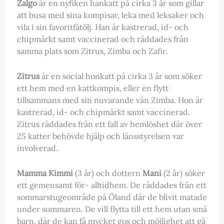
Zalgo
är en nyfiken hankatt på cirka 3 år som gillar
att busa med sina kompisar, leka med leksaker och
vila i sin favoritfåtölj. Han är kastrerad, id- och
chipmärkt samt vaccinerad och räddades från
samma plats som Zitrus, Zimba och Zafir.
Zitrus
är en social honkatt på cirka 3 år som söker
ett hem med en kattkompis, eller en flytt
tillsammans med sin nuvarande vän Zimba. Hon är
kastrerad, id- och chipmärkt samt vaccinerad.
Zitrus räddades från ett fall av hemlöshet där över
25 katter behövde hjälp och länsstyrelsen var
involverad.
Mamma Kimmi
(3 år) och dottern
Mani
(2 år) söker
ett gemensamt för- alltidhem. De räddades från ett
sommarstugeområde på Öland där de blivit matade
under sommaren. De vill flytta till ett hem utan små
barn, där de kan få mycket gos och möjlighet att gå