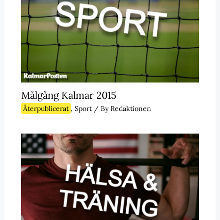
Målgång Kalmar 2015
Återpublicerat
,
Sport
/ By
Redaktionen