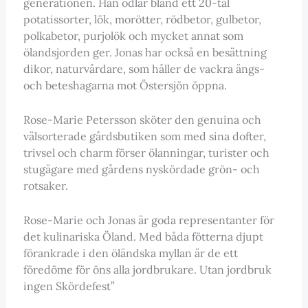
generationen. Han odlar bland ett 20-tal
potatissorter, lök, morötter, rödbetor, gulbetor,
polkabetor, purjolök och mycket annat som
ölandsjorden ger. Jonas har också en besättning
dikor, naturvårdare, som håller de vackra ängs-
och beteshagarna mot Östersjön öppna.
Rose-Marie Petersson sköter den genuina och
välsorterade gårdsbutiken som med sina dofter,
trivsel och charm förser ölanningar, turister och
stugägare med gårdens nyskördade grön- och
rotsaker.
Rose-Marie och Jonas är goda representanter för
det kulinariska Öland. Med båda fötterna djupt
förankrade i den öländska myllan är de ett
föredöme för öns alla jordbrukare. Utan jordbruk
ingen Skördefest”