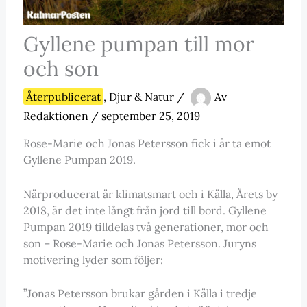
Gyllene pumpan till mor
och son
Återpublicerat
,
Djur & Natur
/
Av
Redaktionen
/
september 25, 2019
Rose-Marie och Jonas Petersson fick i år ta emot
Gyllene Pumpan 2019.
Närproducerat är klimatsmart och i Källa, Årets by
2018, är det inte långt från jord till bord. Gyllene
Pumpan 2019 tilldelas två generationer, mor och
son – Rose-Marie och Jonas Petersson. Juryns
motivering lyder som följer:
”Jonas Petersson brukar gården i Källa i tredje