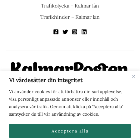
Trafikolycka – Kalmar län
Trafikhinder – Kalmar län
Vi värdesätter din integritet
KalmarPosten är en modern lokalnyhetstidning på nätet. Med
Vi använder cookies för att förbättra din surfupplevelse,
fokus på Kalmarregionen, men också med blick för det större
visa personligt anpassade annonser eller innehåll och
perspektivet, vill vi vara din självklara kanal för nyheter,
analysera vår trafik. Genom att klicka på "Acceptera alla"
berättelser och engagemang. KalmarPosten grundades 1988 och
samtycker du till vår användning av cookies.
fick nya ägare 2025.
Acceptera alla