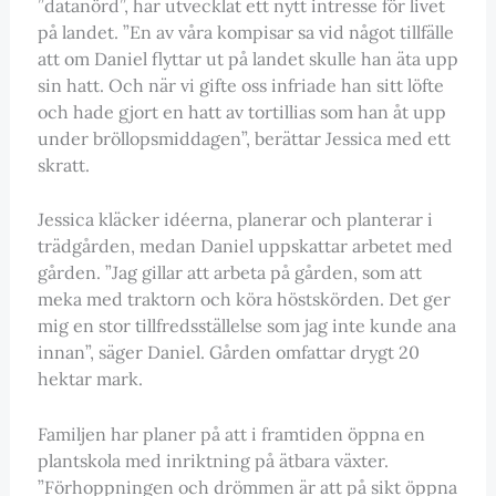
”datanörd”, har utvecklat ett nytt intresse för livet
på landet. ”En av våra kompisar sa vid något tillfälle
att om Daniel flyttar ut på landet skulle han äta upp
sin hatt. Och när vi gifte oss infriade han sitt löfte
och hade gjort en hatt av tortillias som han åt upp
under bröllopsmiddagen”, berättar Jessica med ett
skratt.
Jessica kläcker idéerna, planerar och planterar i
trädgården, medan Daniel uppskattar arbetet med
gården. ”Jag gillar att arbeta på gården, som att
meka med traktorn och köra höstskörden. Det ger
mig en stor tillfredsställelse som jag inte kunde ana
innan”, säger Daniel. Gården omfattar drygt 20
hektar mark.
Familjen har planer på att i framtiden öppna en
plantskola med inriktning på ätbara växter.
”Förhoppningen och drömmen är att på sikt öppna