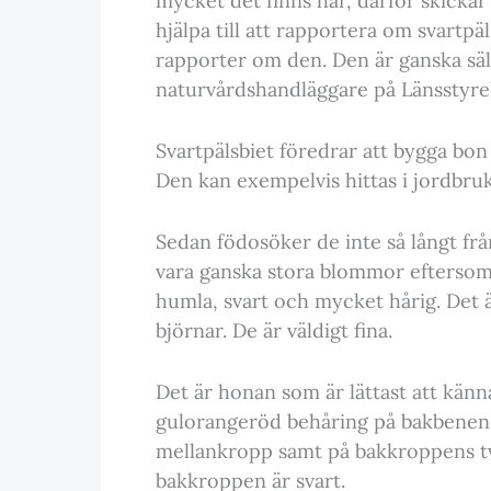
mycket det finns här, därför skickar
hjälpa till att rapportera om svartpäl
rapporter om den. Den är ganska säll
naturvårdshandläggare på Länsstyrel
Svartpälsbiet föredrar att bygga bon
Den kan exempelvis hittas i jordbruk
Sedan födosöker de inte så långt frå
vara ganska stora blommor eftersom 
humla, svart och mycket hårig. Det ä
björnar. De är väldigt fina.
Det är honan som är lättast att känn
gulorangeröd behåring på bakbenen.
mellankropp samt på bakkroppens tv
bakkroppen är svart.