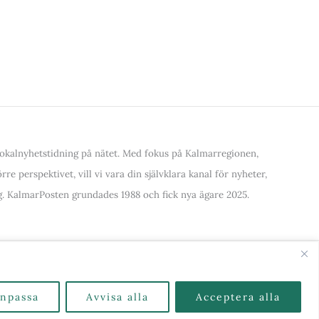
kalnyhetstidning på nätet. Med fokus på Kalmarregionen,
re perspektivet, vill vi vara din självklara kanal för nyheter,
. KalmarPosten grundades 1988 och fick nya ägare 2025.
alla Kategorier & Ämnen här
npassa
Avvisa alla
Acceptera alla