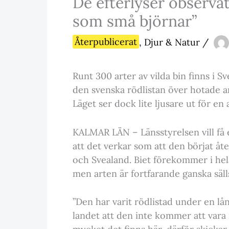
De efterlyser observat
som små björnar”
Återpublicerat
,
Djur & Natur
/
Runt 300 arter av vilda bin finns i S
den svenska rödlistan över hotade art
Läget ser dock lite ljusare ut för en 
KALMAR LÄN – Länsstyrelsen vill få e
att det verkar som att den börjat åt
och Svealand. Biet förekommer i hel
men arten är fortfarande ganska sälls
”Den har varit rödlistad under en lå
landet att den inte kommer att vara r