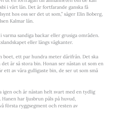
 vi ut en förfrågan till allmänheten om de kan
sbi i vårt län. Det är fortfarande ganska få
synt hos oss ser det ut som,” säger Elin Boberg,
sen Kalmar län.
 i varma sandiga backar eller grusiga områden.
slandskapet eller längs vägkanter.
n boet, ett par hundra meter därifrån. Det ska
det är så stora bin. Honan ser nästan ut som en
r ett av våra gulligaste bin, de ser ut som små
a igen och är nästan helt svart med en tydlig
 Hanen har ljusbrun päls på huvud,
å första ryggsegment och resten av