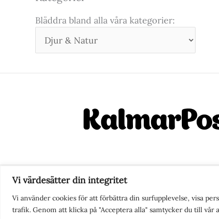
Bläddra bland alla våra kategorier:
Vi värdesätter din integritet
Nyhetstips eller frågor?
Ko
Vi använder cookies för att förbättra din surfupplevelse, visa pe
trafik. Genom att klicka på "Acceptera alla" samtycker du till vår