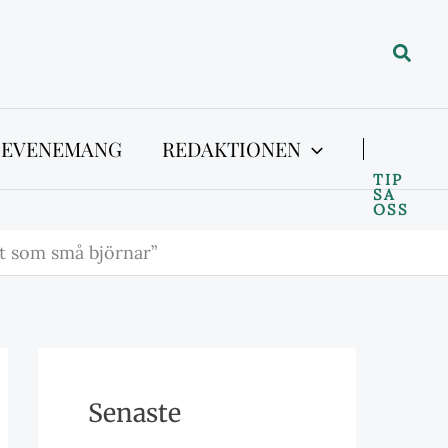
Sök
 EVENEMANG
REDAKTIONEN
TIP
SA
OSS
ut som små björnar”
Senaste