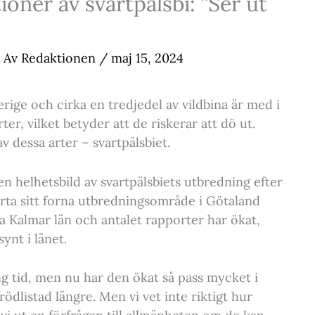
ioner av svartpälsbi: ”Ser ut
Av
Redaktionen
/
maj 15, 2024
verige och cirka en tredjedel av vildbina är med i
er, vilket betyder att de riskerar att dö ut.
av dessa arter – svartpälsbiet.
n helhetsbild av svartpälsbiets utbredning efter
erta sitt forna utbredningsområde i Götaland
a Kalmar län och antalet rapporter har ökat,
ynt i länet.
ng tid, men nu har den ökat så pass mycket i
ödlistad längre. Men vi vet inte riktigt hur