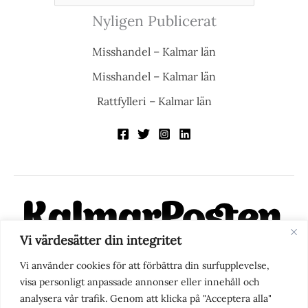
Nyligen Publicerat
Misshandel – Kalmar län
Misshandel – Kalmar län
Rattfylleri – Kalmar län
Vi värdesätter din integritet
KalmarPosten är en modern lokalnyhetstidning på nätet. Med
Vi använder cookies för att förbättra din surfupplevelse,
fokus på Kalmarregionen, men också med blick för det större
visa personligt anpassade annonser eller innehåll och
perspektivet, vill vi vara din självklara kanal för nyheter,
analysera vår trafik. Genom att klicka på "Acceptera alla"
berättelser och engagemang. KalmarPosten grundades 1988 och