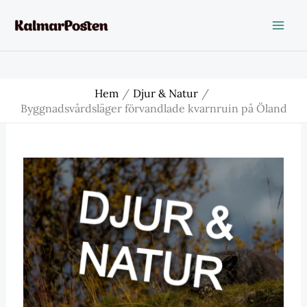
Hoppa
till
innehåll
Hem
Djur & Natur
Byggnadsvårdsläger förvandlade kvarnruin på Öland