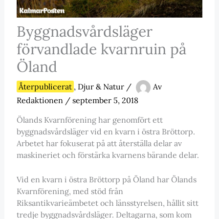
Byggnadsvårdsläger
förvandlade kvarnruin på
Öland
Återpublicerat
,
Djur & Natur
/
Av
Redaktionen
/
september 5, 2018
Ölands Kvarnförening har genomfört ett
byggnadsvårdsläger vid en kvarn i östra Bröttorp.
Arbetet har fokuserat på att återställa delar av
maskineriet och förstärka kvarnens bärande delar.
Vid en kvarn i östra Bröttorp på Öland har Ölands
Kvarnförening, med stöd från
Riksantikvarieämbetet och länsstyrelsen, hållit sitt
tredje byggnadsvårdsläger. Deltagarna, som kom