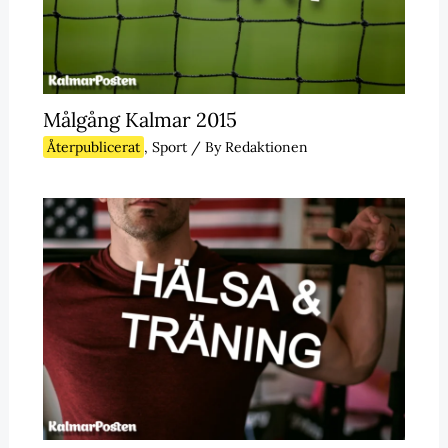
Målgång Kalmar 2015
Återpublicerat
,
Sport
/ By
Redaktionen