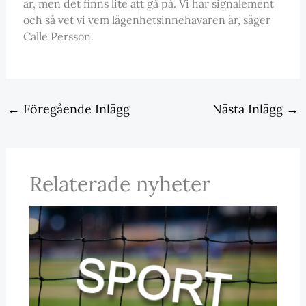
är, men det finns lite att gå på. Vi har signalement
och så vet vi vem lägenhetsinnehavaren är, säger
Calle Persson.
←
Föregående Inlägg
Nästa Inlägg
→
Relaterade nyheter