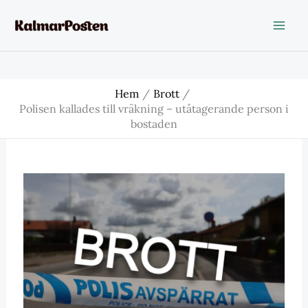
Hoppa
till
innehåll
Hem
Brott
Polisen kallades till vräkning – utåtagerande person i
bostaden