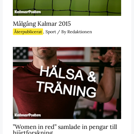
Målgång Kalmar 2015
Återpublicerat
,
Sport
/ By
Redaktionen
”Women in red” samlade in pengar till
hjärtforskning