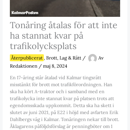
Tonåring åtalas för att inte
ha stannat kvar på
trafikolycksplats
Återpublicerat
,
Brott
,
Lag & Rätt
/
Av
Redaktionen
/
maj 8, 2024
En 17-åring står åtalad vid Kalmar tingsrätt
misstänkt för brott mot trafikförordningen. Han
ska ha kört A-traktor och i samband med en
trafikolycka inte stannat kvar på platsen trots att
egendomsskada uppkommit. Detta ska ha skett i
slutet av juni 2021, på E22 i höjd med avfarten Erik
Dahlbergs väg i Kalmar. Tonåringen nekar till brott.
Åklagarens påföljdsförslag är penningböter om 1