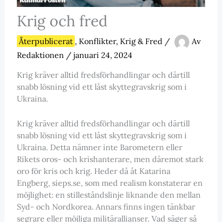
Krig och fred
Återpublicerat
,
Konflikter
,
Krig & Fred
/
Av
Redaktionen
/
januari 24, 2024
Krig kräver alltid fredsförhandlingar och därtill
snabb lösning vid ett låst skyttegravskrig som i
Ukraina.
Krig kräver alltid fredsförhandlingar och därtill
snabb lösning vid ett låst skyttegravskrig som i
Ukraina. Detta nämner inte Barometern eller
Rikets oros- och krishanterare, men däremot stark
oro för kris och krig. Heder då åt Katarina
Engberg, sieps.se, som med realism konstaterar en
möjlighet: en stilleståndslinje liknande den mellan
Syd- och Nordkorea. Annars finns ingen tänkbar
segrare eller möjliga militärallianser. Vad säger så