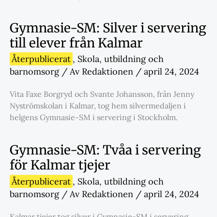
Gymnasie-SM: Silver i servering
till elever från Kalmar
Återpublicerat
,
Skola
,
utbildning och
barnomsorg
/ Av
Redaktionen
/
april 24, 2024
Vita Faxe Borgryd och Svante Johansson, från Jenny
Nyströmskolan i Kalmar, tog hem silvermedaljen i
helgens Gymnasie-SM i servering i Stockholm.
Gymnasie-SM: Tvåa i servering
för Kalmar tjejer
Återpublicerat
,
Skola
,
utbildning och
barnomsorg
/ Av
Redaktionen
/
april 24, 2024
Kalmar tjejer tog silver i Gymnasie-SM i servering.