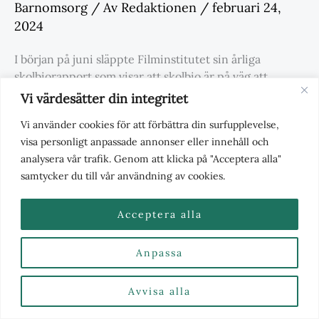
Barnomsorg
/ Av
Redaktionen
/
februari 24,
2024
I början på juni släppte Filminstitutet sin årliga
skolbiorapport som visar att skolbio är på väg att
återhämta sig efter pandemin. Rapporten visar även
Vi värdesätter din integritet
att skolbio anordnas framförallt i tätbefolkade
Vi använder cookies för att förbättra din surfupplevelse,
kommuner med höga snittinkomster. – I en värld av
visa personligt anpassade annonser eller innehåll och
rörliga bilder borde alla ha rätt till kunskap om filmens
analysera vår trafik. Genom att klicka på "Acceptera alla"
språk. Skolbio, samtal kring film och
samtycker du till vår användning av cookies.
Acceptera alla
Anpassa
Avvisa alla