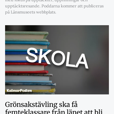
upptäcktsresande. Poddarna kommer att publiceras
på Länsmuseets webbplats.
Grönsakstävling ska få
femteklassare från länet att bli