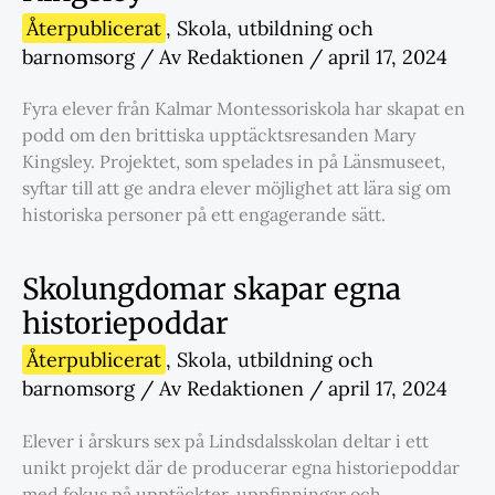
Återpublicerat
,
Skola
,
utbildning och
barnomsorg
/ Av
Redaktionen
/
april 17, 2024
Fyra elever från Kalmar Montessoriskola har skapat en
podd om den brittiska upptäcktsresanden Mary
Kingsley. Projektet, som spelades in på Länsmuseet,
syftar till att ge andra elever möjlighet att lära sig om
historiska personer på ett engagerande sätt.
Skolungdomar skapar egna
historiepoddar
Återpublicerat
,
Skola
,
utbildning och
barnomsorg
/ Av
Redaktionen
/
april 17, 2024
Elever i årskurs sex på Lindsdalsskolan deltar i ett
unikt projekt där de producerar egna historiepoddar
med fokus på upptäckter, uppfinningar och