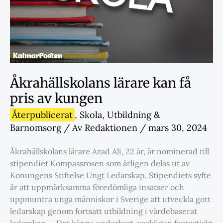
Åkrahällskolans lärare kan få
pris av kungen
Återpublicerat
,
Skola
,
Utbildning &
Barnomsorg
/ Av
Redaktionen
/
mars 30, 2024
Åkrahällskolans lärare Azad Ali, 22 år, är nominerad till
stipendiet Kompassrosen som årligen delas ut av
Konungens Stiftelse Ungt Ledarskap. Stipendiets syfte
är att uppmärksamma föredömliga insatser och
uppmuntra unga människor i Sverige att utveckla gott
ledarskap genom fortsatt utbildning i värdebaserat
ledarskap. – Det känns underbart, verkligen fantastiskt