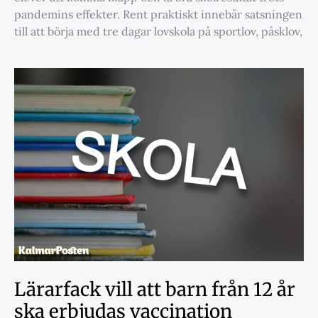
pandemins effekter. Rent praktiskt innebär satsningen
till att börja med tre dagar lovskola på sportlov, påsklov,
Lärarfack vill att barn från 12 år
ska erbjudas vaccination