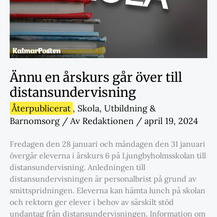
Ännu en årskurs går över till
distansundervisning
Återpublicerat
,
Skola
,
Utbildning &
Barnomsorg
/ Av
Redaktionen
/
april 19, 2024
Fredagen den 28 januari och måndagen den 31 januari
övergår eleverna i årskurs 6 på Ljungbyholmsskolan till
distansundervisning. Anledningen till
distansundervisningen är personalbrist på grund av
smittspridningen. Eleverna kan hämta lunch på skolan
och rektorn ger elever i behov av särskilt stöd
undantag från distansundervisningen. Information om