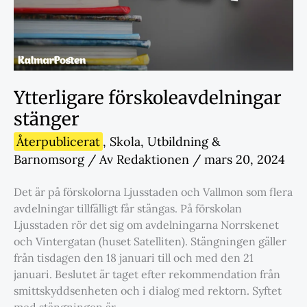
Ytterligare förskoleavdelningar
stänger
Återpublicerat
,
Skola
,
Utbildning &
Barnomsorg
/ Av
Redaktionen
/
mars 20, 2024
Det är på förskolorna Ljusstaden och Vallmon som flera
avdelningar tillfälligt får stängas. På förskolan
Ljusstaden rör det sig om avdelningarna Norrskenet
och Vintergatan (huset Satelliten). Stängningen gäller
från tisdagen den 18 januari till och med den 21
januari. Beslutet är taget efter rekommendation från
smittskyddsenheten och i dialog med rektorn. Syftet