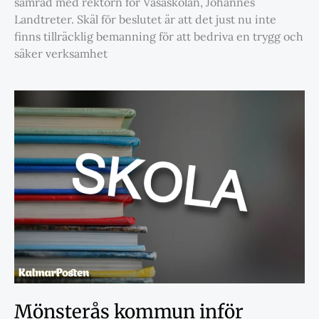
samråd med rektorn för Vasaskolan, Johannes
Landtreter. Skäl för beslutet är att det just nu inte
finns tillräcklig bemanning för att bedriva en trygg och
säker verksamhet
Mönsterås kommun inför