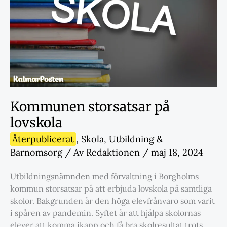
Kommunen storsatsar på
lovskola
Återpublicerat
,
Skola
,
Utbildning &
Barnomsorg
/ Av
Redaktionen
/
maj 18, 2024
Utbildningsnämnden med förvaltning i Borgholms
kommun storsatsar på att erbjuda lovskola på samtliga
skolor. Bakgrunden är den höga elevfrånvaro som varit
i spåren av pandemin. Syftet är att hjälpa skolornas
elever att komma ikapp och få bra skolresultat trots