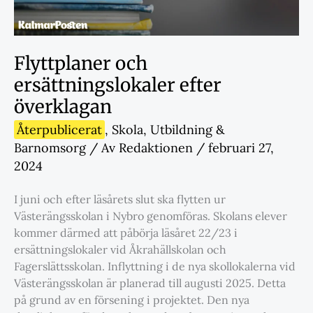
Flyttplaner och
ersättningslokaler efter
överklagan
Återpublicerat
,
Skola
,
Utbildning &
Barnomsorg
/ Av
Redaktionen
/
februari 27,
2024
I juni och efter läsårets slut ska flytten ur
Västerängsskolan i Nybro genomföras. Skolans elever
kommer därmed att påbörja läsåret 22/23 i
ersättningslokaler vid Åkrahällskolan och
Fagerslättsskolan. Inflyttning i de nya skollokalerna vid
Västerängsskolan är planerad till augusti 2025. Detta
på grund av en försening i projektet. Den nya