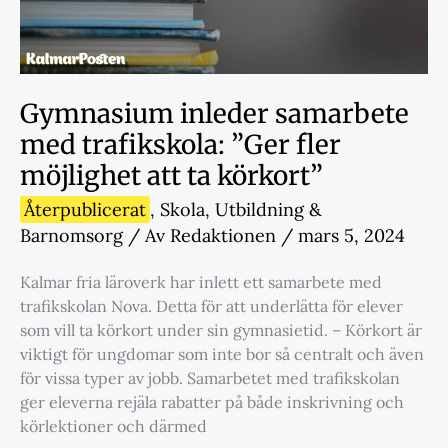
Gymnasium inleder samarbete
med trafikskola: ”Ger fler
möjlighet att ta körkort”
Återpublicerat
,
Skola
,
Utbildning &
Barnomsorg
/ Av
Redaktionen
/
mars 5, 2024
Kalmar fria läroverk har inlett ett samarbete med
trafikskolan Nova. Detta för att underlätta för elever
som vill ta körkort under sin gymnasietid. – Körkort är
viktigt för ungdomar som inte bor så centralt och även
för vissa typer av jobb. Samarbetet med trafikskolan
ger eleverna rejäla rabatter på både inskrivning och
körlektioner och därmed