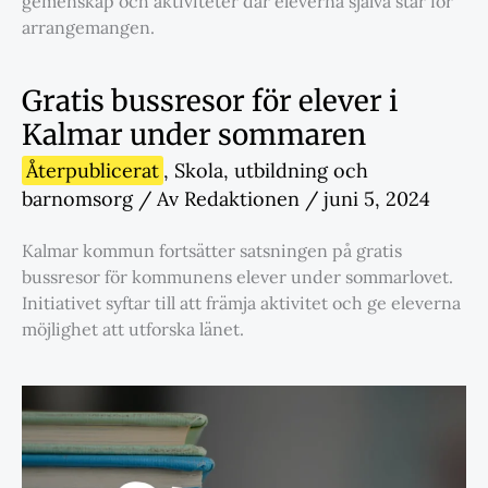
gemenskap och aktiviteter där eleverna själva står för
arrangemangen.
Gratis bussresor för elever i
Kalmar under sommaren
Återpublicerat
,
Skola
,
utbildning och
barnomsorg
/ Av
Redaktionen
/
juni 5, 2024
Kalmar kommun fortsätter satsningen på gratis
bussresor för kommunens elever under sommarlovet.
Initiativet syftar till att främja aktivitet och ge eleverna
möjlighet att utforska länet.