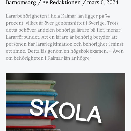
Barnomsorg
/ Av
Redaktionen
/
mars 6, 2024
Lärarbehörigheten i hela Kalmar län ligger på 74
procent, vilket är över genomsnittet i Sverige. Trots
detta behöver andelen behöriga lärare bli fler, menar
Lärarförbundet. Att en lärare är behörig betyder att
personen har lärarlegitimation och behörighet i minst
ett ämne. Detta fås genom en högskoleexamen. – Även
om behörigheten i Kalmar län är högre