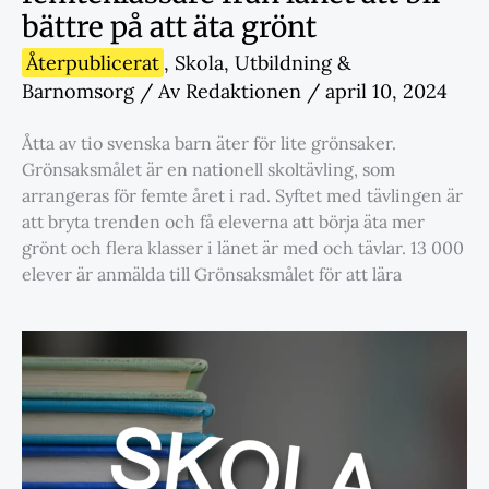
bättre på att äta grönt
Återpublicerat
,
Skola
,
Utbildning &
Barnomsorg
/ Av
Redaktionen
/
april 10, 2024
Åtta av tio svenska barn äter för lite grönsaker.
Grönsaksmålet är en nationell skoltävling, som
arrangeras för femte året i rad. Syftet med tävlingen är
att bryta trenden och få eleverna att börja äta mer
grönt och flera klasser i länet är med och tävlar. 13 000
elever är anmälda till Grönsaksmålet för att lära