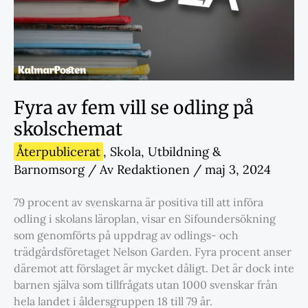
Fyra av fem vill se odling på
skolschemat
Återpublicerat
,
Skola
,
Utbildning &
Barnomsorg
/ Av
Redaktionen
/
maj 3, 2024
79 procent av svenskarna är positiva till att införa
odling i skolans läroplan, visar en Sifoundersökning
som genomförts på uppdrag av odlings- och
trädgårdsföretaget Nelson Garden. Fyra procent anser
däremot att förslaget är mycket dåligt. Det är dock inte
barnen själva som tillfrågats utan 1000 svenskar från
hela landet i åldersgruppen 18 till 79 år.